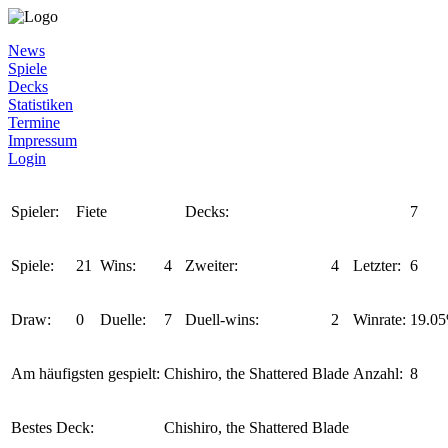
News
Spiele
Decks
Statistiken
Termine
Impressum
Login
Spieler:
Fiete
Decks:
7
Spiele:
21
Wins:
4
Zweiter:
4
Letzter:
6
Draw:
0
Duelle:
7
Duell-wins:
2
Winrate:
19.0
Am häufigsten gespielt:
Chishiro, the Shattered Blade
Anzahl:
8
Bestes Deck:
Chishiro, the Shattered Blade