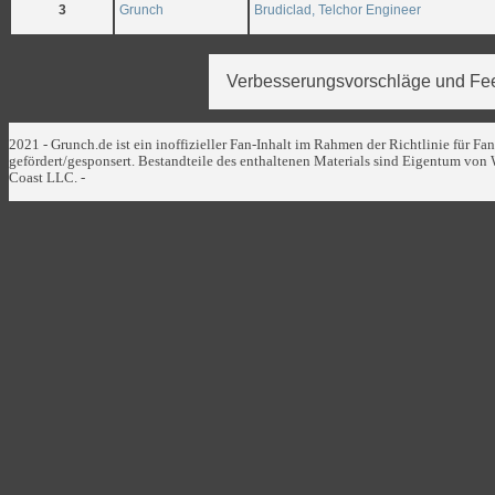
3
Grunch
Brudiclad, Telchor Engineer
Verbesserungsvorschläge und Fee
2021 - Grunch.de ist ein inoffizieller Fan-Inhalt im Rahmen der Richtlinie für Fa
gefördert/gesponsert. Bestandteile des enthaltenen Materials sind Eigentum von 
Coast LLC. -