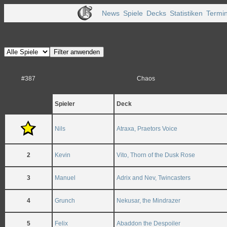
News
Spiele
Decks
Statistiken
Termi
#387
Chaos
Spieler
Deck
Nils
Atraxa, Praetors Voice
2
Kevin
Vito, Thorn of the Dusk Rose
3
Manuel
Adrix and Nev, Twincasters
4
Grunch
Nekusar, the Mindrazer
5
Felix
Abaddon the Despoiler