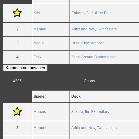
Nils
Ephara, God of the Polis
2
Manuel
Adrix and Nev, Twincasters
3
Nadja
Urza, Chief Artificer
4
Felix
Zethi, Arcane Blademaster
Kommentare ansehen
#295
Chaos
Spieler
Deck
Marcus
Zaxara, the Exemplary
3
Manuel
Adrix and Nev, Twincasters