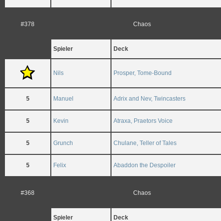
#378
Chaos
Spieler
Deck
Nils
Prosper, Tome-Bound
5
Manuel
Adrix and Nev, Twincasters
5
Kevin
Atraxa, Praetors Voice
5
Grunch
Chulane, Teller of Tales
5
Felix
Abaddon the Despoiler
#368
Chaos
Spieler
Deck